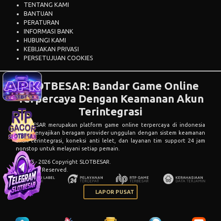
TENTANG KAMI
BANTUAN
PERATURAN
INFORMASI BANK
HUBUNGI KAMI
KEBIJAKAN PRIVASI
PERSETUJUAN COOKIES
SLOTBESAR: Bandar Game Online
Terpercaya Dengan Keamanan Akun
Terintegrasi
SLOTBESAR
merupakan platform game online terpercaya di indonesia
yang menyajikan beragam provider unggulan dengan sistem keamanan
akun terintegrasi, koneksi anti lelet, dan layanan tim support 24 jam
nonstop untuk melayani setiap pemain.
© 2015 - 2026 Copyright SLOTBESAR.
All Rights Reserved.
LAPOR PUSAT