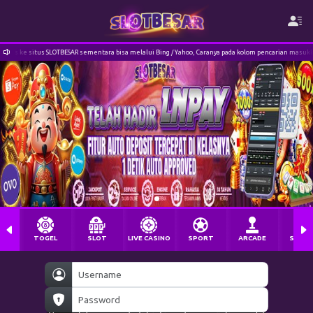
ke situs SLOTBESAR sementara bisa melalui Bing / Yahoo, Caranya pada kolom pencarian masukkan bin
TOGEL
SLOT
LIVE CASINO
SPORT
ARCADE
SABU