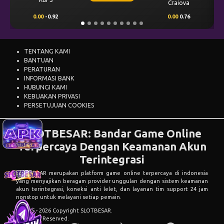
Craiova
0.00
0.76
0.75
0.55
TENTANG KAMI
BANTUAN
PERATURAN
INFORMASI BANK
HUBUNGI KAMI
KEBIJAKAN PRIVASI
PERSETUJUAN COOKIES
SLOTBESAR: Bandar Game Online
Terpercaya Dengan Keamanan Akun
Terintegrasi
SLOTBESAR
merupakan platform game online terpercaya di indonesia
yang menyajikan beragam provider unggulan dengan sistem keamanan
akun terintegrasi, koneksi anti lelet, dan layanan tim support 24 jam
nonstop untuk melayani setiap pemain.
© 2015 - 2026 Copyright SLOTBESAR.
All Rights Reserved.