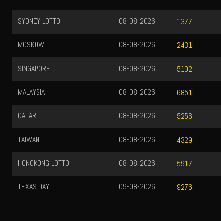
SYDNEY LOTTO
08-08-2026
1377
MOSKOW
08-08-2026
2431
SINGAPORE
08-08-2026
5102
MALAYSIA
08-08-2026
6851
QATAR
08-08-2026
5256
TAIWAN
08-08-2026
4329
HONGKONG LOTTO
08-08-2026
5917
TEXAS DAY
09-08-2026
9276