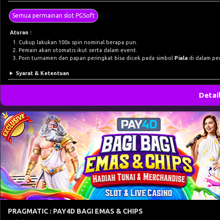
Semua permainan slot PGSoft
Aturan :
Cukup lakukan 100x spin nominal berapa pun.
Pemain akan otomatis ikut serta dalam event.
Poin turnamen dan papan peringkat bisa dicek pada simbol
Piala
di dalam pe
Syarat & Ketentuan
Detai
PRAGMATIC : PAY4D BAGI EMAS & CHIPS