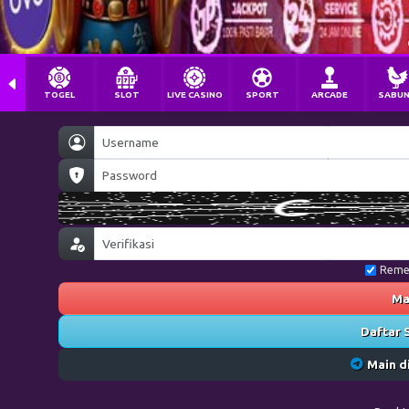
TOGEL
SLOT
LIVE CASINO
SPORT
ARCADE
SABU
Reme
Ma
Daftar 
Main d