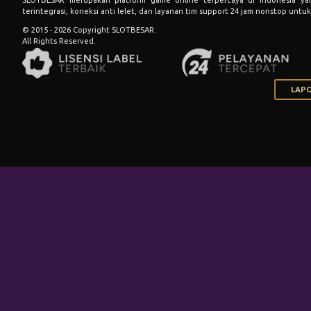
SLOTBESAR
merupakan platform game online terpercaya di indonesia y
terintegrasi, koneksi anti lelet, dan layanan tim support 24 jam nonstop untu
© 2015 - 2026 Copyright SLOTBESAR.
All Rights Reserved.
LAPO